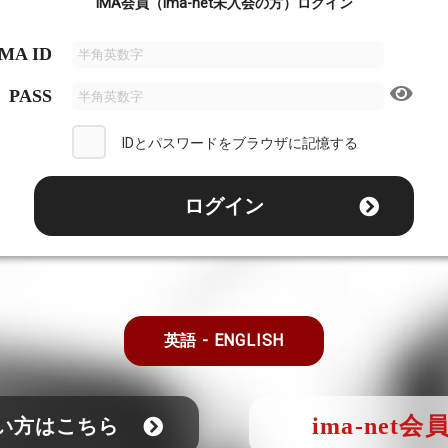
IMA会員（ima-net未入会の方）ログイン
IMA ID
PASS
IDとパスワードをブラウザに記憶する
ログイン
英語 - ENGLISH
ima-net会
ない方はこちら