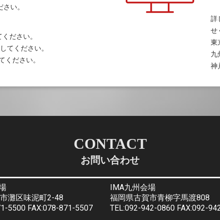
ださい。
詳
せ
してください。
東
可能にしてください。
九
にしてください。
神
CONTACT
お問い合わせ
場
IMA九州会場
市灘区味泥町2-48
福岡県古賀市青柳字馬渡808
71-5500 FAX:078-871-5507
TEL:092-942-0860 FAX:092-94